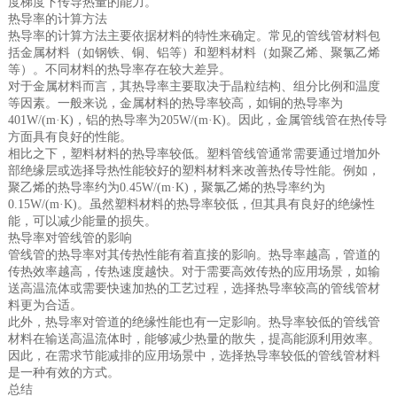
度梯度下传导热量的能力。
热导率的计算方法
热导率的计算方法主要依据材料的特性来确定。常见的管线管材料包
括金属材料（如钢铁、铜、铝等）和塑料材料（如聚乙烯、聚氯乙烯
等）。不同材料的热导率存在较大差异。
对于金属材料而言，其热导率主要取决于晶粒结构、组分比例和温度
等因素。一般来说，金属材料的热导率较高，如铜的热导率为
401W/(m·K)，铝的热导率为205W/(m·K)。因此，金属管线管在热传导
方面具有良好的性能。
相比之下，塑料材料的热导率较低。塑料管线管通常需要通过增加外
部绝缘层或选择导热性能较好的塑料材料来改善热传导性能。例如，
聚乙烯的热导率约为0.45W/(m·K)，聚氯乙烯的热导率约为
0.15W/(m·K)。虽然塑料材料的热导率较低，但其具有良好的绝缘性
能，可以减少能量的损失。
热导率对管线管的影响
管线管的热导率对其传热性能有着直接的影响。热导率越高，管道的
传热效率越高，传热速度越快。对于需要高效传热的应用场景，如输
送高温流体或需要快速加热的工艺过程，选择热导率较高的管线管材
料更为合适。
此外，热导率对管道的绝缘性能也有一定影响。热导率较低的管线管
材料在输送高温流体时，能够减少热量的散失，提高能源利用效率。
因此，在需求节能减排的应用场景中，选择热导率较低的管线管材料
是一种有效的方式。
总结